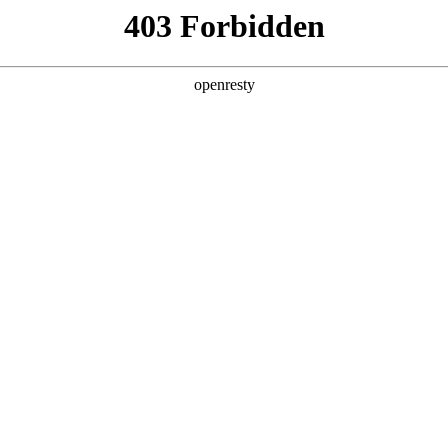
产品及服务
行业解决方案
合作伙伴
投资者关系