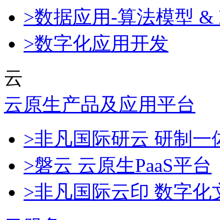
>数据应用-算法模型 & 
>数字化应用开发
云
云原生产品及应用平台
>非凡国际研云 研制
>磐云 云原生PaaS平台
>非凡国际云印 数字化