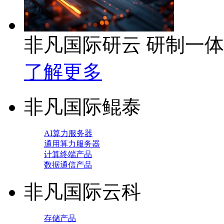
非凡国际研云 研制一
了解更多
非凡国际鲲泰
AI算力服务器
通用算力服务器
计算终端产品
数据通信产品
非凡国际云科
存储产品