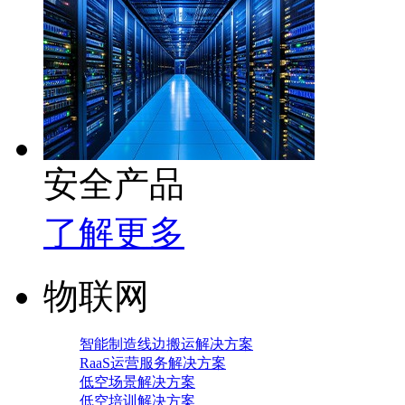
安全产品
了解更多
物联网
智能制造线边搬运解决方案
RaaS运营服务解决方案
低空场景解决方案
低空培训解决方案