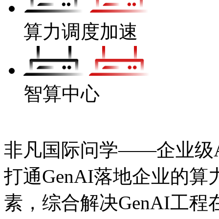
算力调度加速
智算中心
非凡国际问学——企业级Ag
打通GenAI落地企业的算力
素，综合解决GenAI工程在