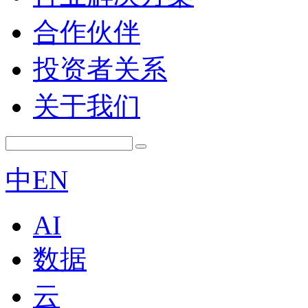
合作伙伴
投资者关系
关于我们
中
EN
AI
数据
云