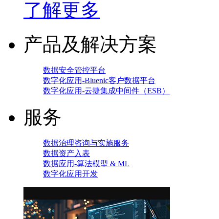
了解更多
产品及解决方案
数据安全管控平台
数字化应用-Bluenic客户数据平台
数字化应用-云捷集成中间件（ESB）
服务
数据治理咨询与实施服务
数据资产入表
数据应用-算法模型 & ML
数字化应用开发