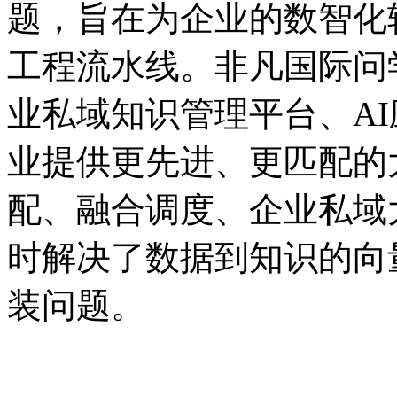
题，旨在为企业的数智
工程流水线。非凡国际问学
业私域知识管理平台、A
业提供更先进、更匹配的
配、融合调度、企业
时解决了数据到知识的向
装问题。