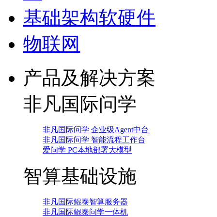
基础架构软硬件
物联网
产品及解决方案
非凡国际问学
非凡国际问学 企业级Agent中台
非凡国际问学 智能流程工作台
爱问学 PC本地部署大模型
智算基础设施
非凡国际鲲泰智算服务器
非凡国际鲲泰问学一体机