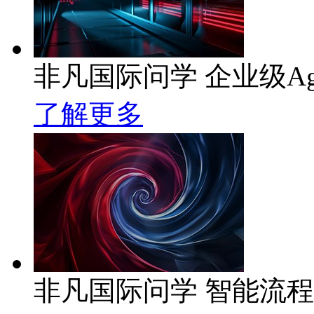
非凡国际问学 企业级Ag
了解更多
非凡国际问学 智能流