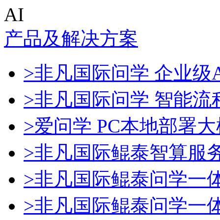
AI
产品及解决方案
>非凡国际问学 企业级A
>非凡国际问学 智能流
>爱问学 PC本地部署
>非凡国际鲲泰智算服
>非凡国际鲲泰问学一
>非凡国际鲲泰问学一体机