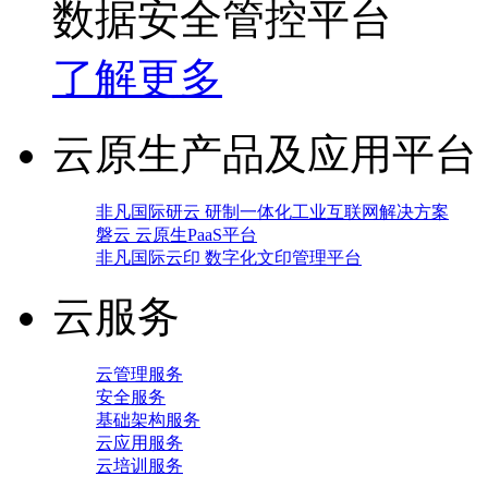
数据安全管控平台
了解更多
云原生产品及应用平台
非凡国际研云 研制一体化工业互联网解决方案
磐云 云原生PaaS平台
非凡国际云印 数字化文印管理平台
云服务
云管理服务
安全服务
基础架构服务
云应用服务
云培训服务