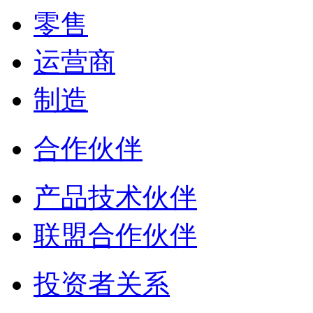
零售
运营商
制造
合作伙伴
产品技术伙伴
联盟合作伙伴
投资者关系