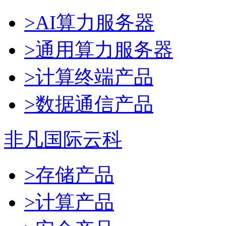
>AI算力服务器
>通用算力服务器
>计算终端产品
>数据通信产品
非凡国际云科
>存储产品
>计算产品