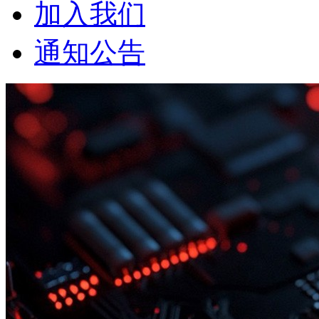
加入我们
通知公告