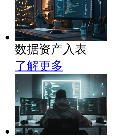
数据资产入表
了解更多