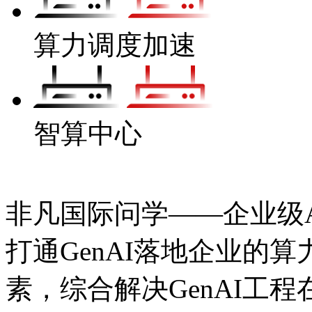
算力调度加速
智算中心
非凡国际问学——企业级Ag
打通GenAI落地企业的算力
素，综合解决GenAI工程在