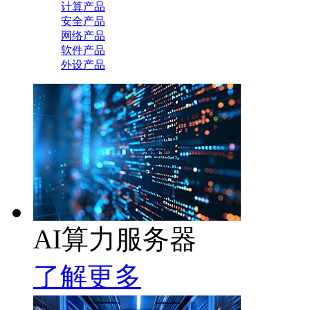
计算产品
安全产品
网络产品
软件产品
外设产品
AI算力服务器
了解更多