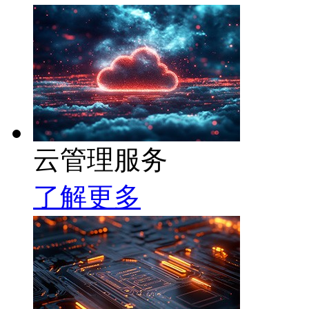
云管理服务
了解更多