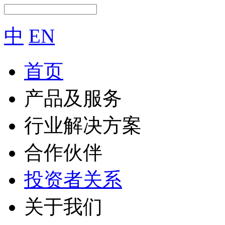
中
EN
首页
产品及服务
行业解决方案
合作伙伴
投资者关系
关于我们